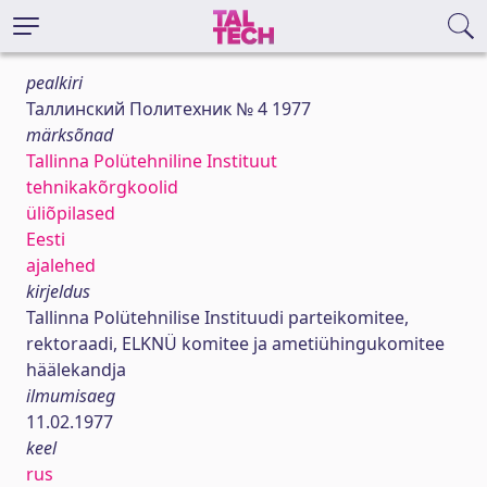
pealkiri
Таллинский Политехник № 4 1977
märksõnad
Tallinna Polütehniline Instituut
tehnikakõrgkoolid
üliõpilased
Eesti
ajalehed
kirjeldus
Tallinna Polütehnilise Instituudi parteikomitee,
rektoraadi, ELKNÜ komitee ja ametiühingukomitee
häälekandja
ilmumisaeg
11.02.1977
keel
rus