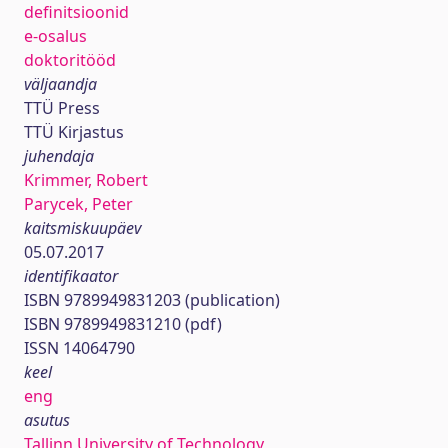
definitsioonid
e-osalus
doktoritööd
väljaandja
TTÜ Press
TTÜ Kirjastus
juhendaja
Krimmer, Robert
Parycek, Peter
kaitsmiskuupäev
05.07.2017
identifikaator
ISBN 9789949831203 (publication)
ISBN 9789949831210 (pdf)
ISSN 14064790
keel
eng
asutus
Tallinn University of Technology