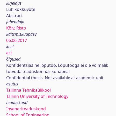
kirjeldus
Lühikokkuvõte
Abstract
juhendaja
Kõiv, Risto
kaitsmiskuupäev
06.06.2017
keel
est
õigused
Konfidentsiaalne lõputöö. Lõputööga ei ole võimalik
tutvuda teaduskonnas kohapeal
Confidential thesis. Not available at academic unit
asutus
Tallinna Tehnikaülikool
Tallinn University of Technology
teaduskond
Inseneriteaduskond
School of Engineering