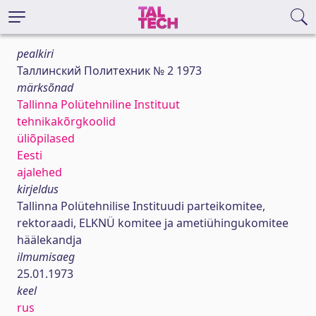
pealkiri
Таллинский Политехник № 2 1973
märksõnad
Tallinna Polütehniline Instituut
tehnikakõrgkoolid
üliõpilased
Eesti
ajalehed
kirjeldus
Tallinna Polütehnilise Instituudi parteikomitee,
rektoraadi, ELKNÜ komitee ja ametiühingukomitee
häälekandja
ilmumisaeg
25.01.1973
keel
rus