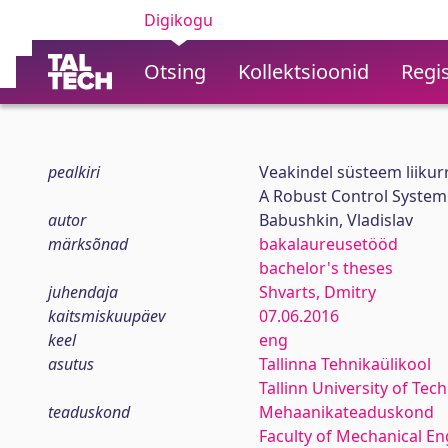
Digikogu
Otsing
Kollektsioonid
Regis
pealkiri
Veakindel süsteem liikur
A Robust Control System
autor
Babushkin, Vladislav
märksõnad
bakalaureusetööd
bachelor's theses
juhendaja
Shvarts, Dmitry
kaitsmiskuupäev
07.06.2016
keel
eng
asutus
Tallinna Tehnikaülikool
Tallinn University of Tec
teaduskond
Mehaanikateaduskond
Faculty of Mechanical En