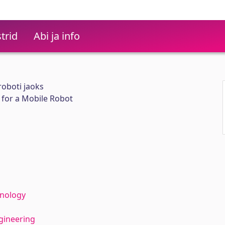
trid
Abi ja info
roboti jaoks
 for a Mobile Robot
hnology
gineering