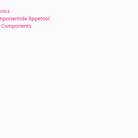
nics
ponentide õppetool
m Components