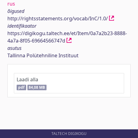
rus
õigused
http://rightsstatements.org/vocab/InC/1.0/
identifikaator
https://digikogu.taltech.ee/et/Item/0a7a2b23-8888-
4a7a-8f05-69664566747d
asutus
Tallinna Polütehniline Instituut
Laadi alla
pdf
84,08 MB
TALTECH DIGIKOGU