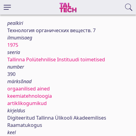
pealkiri
Технология органических веществ. 7
ilmumisaeg
1975
seeria
Tallinna Polütehnilise Instituudi toimetised
number
390
märksõnad
orgaanilised ained
keemiatehnoloogia
artiklikogumikud
kirjeldus
Digiteeritud Tallinna Ülikooli Akadeemilises
Raamatukogus
keel