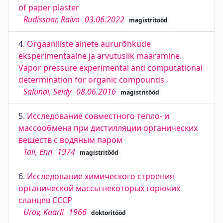
of paper plaster
Rudissaar, Raivo
03.06.2022
magistritööd
4.
Orgaaniliste ainete aururõhkude
eksperimentaalne ja arvutuslik määramine.
Vapor pressure experimental and computational
determination for organic compounds
Salundi, Seidy
08.06.2016
magistritööd
5.
Исследование совместного тепло- и
массообмена при дистилляции органических
веществ с водяным паром
Tali, Enn
1974
magistritööd
6.
Исследование химического строения
органической массы некоторых горючих
сланцев СССР
Urov, Kaarli
1966
doktoritööd