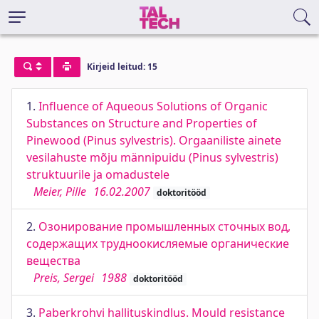
Kirjeid leitud: 15
1.
Influence of Aqueous Solutions of Organic
Substances on Structure and Properties of
Pinewood (Pinus sylvestris). Orgaaniliste ainete
vesilahuste mõju männipuidu (Pinus sylvestris)
struktuurile ja omadustele
Meier, Pille
16.02.2007
doktoritööd
2.
Озонирование промышленных сточных вод,
содержащих трудноокисляемые органические
вещества
Preis, Sergei
1988
doktoritööd
3.
Paberkrohvi hallituskindlus. Mould resistance