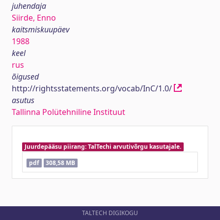
juhendaja
Siirde, Enno
kaitsmiskuupäev
1988
keel
rus
õigused
http://rightsstatements.org/vocab/InC/1.0/
asutus
Tallinna Polütehniline Instituut
Juurdepääsu piirang: TalTechi arvutivõrgu kasutajale.
pdf
308,58 MB
TALTECH DIGIKOGU