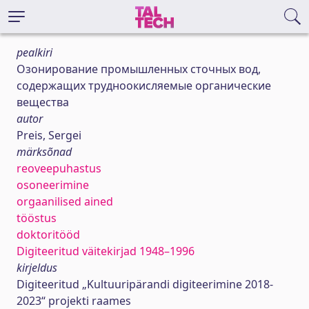
pealkiri
Озонирование промышленных сточных вод,
содержащих трудноокисляемые органические
вещества
autor
Preis, Sergei
märksõnad
reoveepuhastus
osoneerimine
orgaanilised ained
tööstus
doktoritööd
Digiteeritud väitekirjad 1948–1996
kirjeldus
Digiteeritud „Kultuuripärandi digiteerimine 2018-
2023“ projekti raames