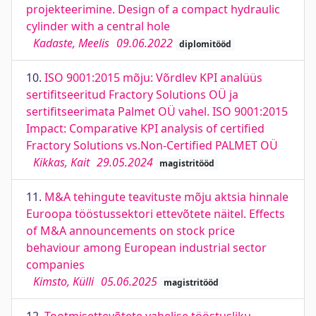
projekteerimine. Design of a compact hydraulic
cylinder with a central hole
Kadaste, Meelis
09.06.2022
diplomitööd
10.
ISO 9001:2015 mõju: Võrdlev KPI analüüs
sertifitseeritud Fractory Solutions OÜ ja
sertifitseerimata Palmet OÜ vahel. ISO 9001:2015
Impact: Comparative KPI analysis of certified
Fractory Solutions vs.Non-Certified PALMET OÜ
Kikkas, Kait
29.05.2024
magistritööd
11.
M&A tehingute teavituste mõju aktsia hinnale
Euroopa tööstussektori ettevõtete näitel. Effects
of M&A announcements on stock price
behaviour among European industrial sector
companies
Kimsto, Külli
05.06.2025
magistritööd