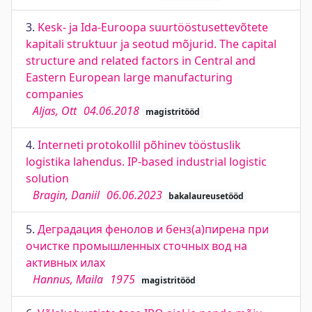
3.
Kesk- ja Ida-Euroopa suurtööstusettevõtete
kapitali struktuur ja seotud mõjurid. The capital
structure and related factors in Central and
Eastern European large manufacturing
companies
Aljas, Ott
04.06.2018
magistritööd
4.
Interneti protokollil põhinev tööstuslik
logistika lahendus. IP-based industrial logistic
solution
Bragin, Daniil
06.06.2023
bakalaureusetööd
5.
Деградaция фенолов и бенз(а)пирена при
очистке промышленных сточных вод на
активных илах
Hannus, Maila
1975
magistritööd