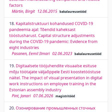
factors
Märtin, Birgit
12.06.2015
bakalaureusetööd
18.
Kapitalistruktuuri kohandused COVID-19
pandeemia ajal: Tõendid kaheksast
tööstusharust. Capital structure adjustments
during the COVID-19 pandemic: Evidence from
eight industries
Pasanen, Eemil Ilmari
02.06.2023
bakalaureusetööd
19.
Digitaalsete tööjuhendite visuaalse esituse
mõju töötajate väljaõppele Eesti koostetööstuse
näitel. The impact of visual presentation in digital
work instructions on employee training in the
Estonian assembly industry
Pint, Janari
07.06.2026
magistritööd
20.
Озонирование промышленных сточных