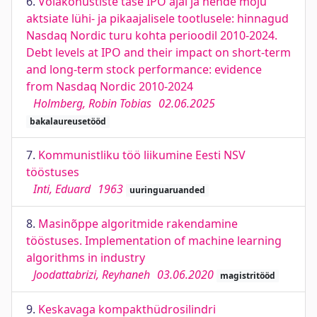
6.
Võlakohustiste tase IPO ajal ja nende mõju
aktsiate lühi- ja pikaajalisele tootlusele: hinnagud
Nasdaq Nordic turu kohta perioodil 2010-2024.
Debt levels at IPO and their impact on short-term
and long-term stock performance: evidence
from Nasdaq Nordic 2010-2024
Holmberg, Robin Tobias
02.06.2025
bakalaureusetööd
7.
Kommunistliku töö liikumine Eesti NSV
tööstuses
Inti, Eduard
1963
uuringuaruanded
8.
Masinõppe algoritmide rakendamine
tööstuses. Implementation of machine learning
algorithms in industry
Joodattabrizi, Reyhaneh
03.06.2020
magistritööd
9.
Keskavaga kompakthüdrosilindri