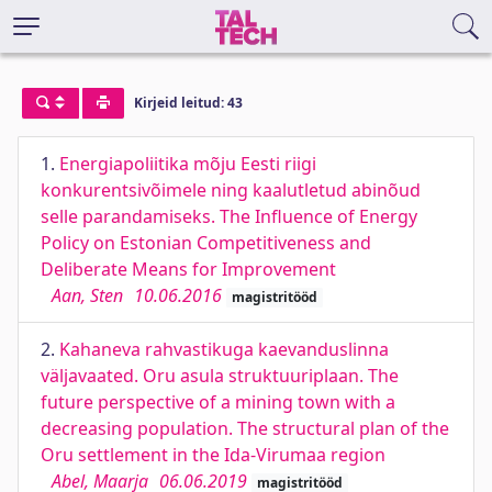
Kirjeid leitud: 43
1.
Energiapoliitika mõju Eesti riigi
konkurentsivõimele ning kaalutletud abinõud
selle parandamiseks. The Influence of Energy
Policy on Estonian Competitiveness and
Deliberate Means for Improvement
Aan, Sten
10.06.2016
magistritööd
2.
Kahaneva rahvastikuga kaevanduslinna
väljavaated. Oru asula struktuuriplaan. The
future perspective of a mining town with a
decreasing population. The structural plan of the
Oru settlement in the Ida-Virumaa region
Abel, Maarja
06.06.2019
magistritööd