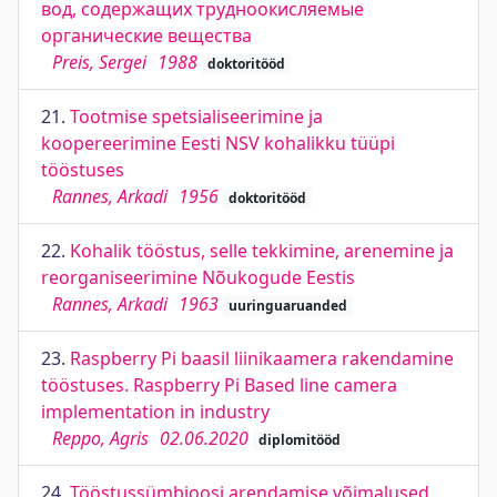
вод, содержащих трудноокисляемые
органические вещества
Preis, Sergei
1988
doktoritööd
21.
Tootmise spetsialiseerimine ja
koopereerimine Eesti NSV kohalikku tüüpi
tööstuses
Rannes, Arkadi
1956
doktoritööd
22.
Kohalik tööstus, selle tekkimine, arenemine ja
reorganiseerimine Nõukogude Eestis
Rannes, Arkadi
1963
uuringuaruanded
23.
Raspberry Pi baasil liinikaamera rakendamine
tööstuses. Raspberry Pi Based line camera
implementation in industry
Reppo, Agris
02.06.2020
diplomitööd
24.
Tööstussümbioosi arendamise võimalused