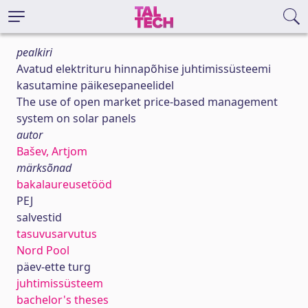
pealkiri
Avatud elektrituru hinnapõhise juhtimissüsteemi
kasutamine päikesepaneelidel
The use of open market price-based management
system on solar panels
autor
Bašev, Artjom
märksõnad
bakalaureusetööd
PEJ
salvestid
tasuvusarvutus
Nord Pool
päev-ette turg
juhtimissüsteem
bachelor's theses