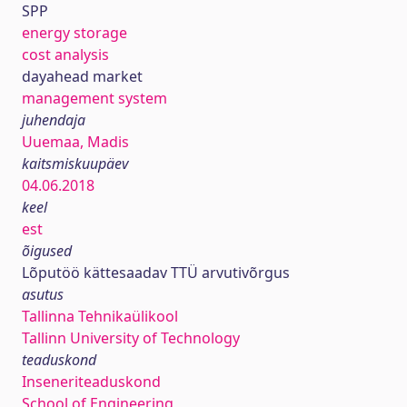
SPP
energy storage
cost analysis
dayahead market
management system
juhendaja
Uuemaa, Madis
kaitsmiskuupäev
04.06.2018
keel
est
õigused
Lõputöö kättesaadav TTÜ arvutivõrgus
asutus
Tallinna Tehnikaülikool
Tallinn University of Technology
teaduskond
Inseneriteaduskond
School of Engineering