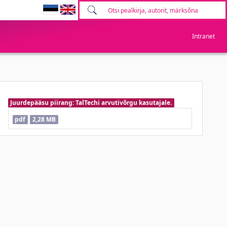
Intranet
Juurdepääsu piirang: TalTechi arvutivõrgu kasutajale.
pdf
2,28 MB