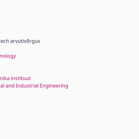
tech arvutivõrgus
hnology
ika instituut
l and Industrial Engineering