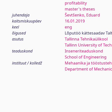
profitability
master's theses
juhendaja
Ševtšenko, Eduard
kaitsmiskuupäev
16.01.2019
keel
eng
õigused
Lõputöö kättesaadav Tal
asutus
Tallinna Tehnikaülikool
Tallinn University of Tec
teaduskond
Inseneriteaduskond
School of Engineering
instituut / kolledž
Mehaanika ja tööstustehn
Department of Mechanica