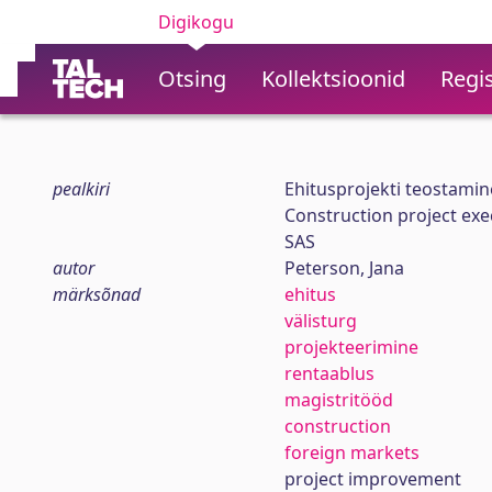
Digikogu
Otsing
Kollektsioonid
Regis
pealkiri
Ehitusprojekti teostamin
Construction project exe
SAS
autor
Peterson, Jana
märksõnad
ehitus
välisturg
projekteerimine
rentaablus
magistritööd
construction
foreign markets
project improvement