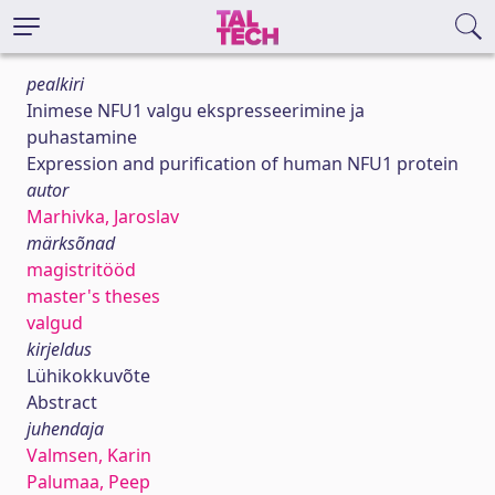
pealkiri
Inimese NFU1 valgu ekspresseerimine ja
puhastamine
Expression and purification of human NFU1 protein
autor
Marhivka, Jaroslav
märksõnad
magistritööd
master's theses
valgud
kirjeldus
Lühikokkuvõte
Abstract
juhendaja
Valmsen, Karin
Palumaa, Peep