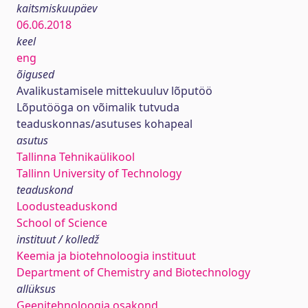
kaitsmiskuupäev
06.06.2018
keel
eng
õigused
Avalikustamisele mittekuuluv lõputöö
Lõputööga on võimalik tutvuda
teaduskonnas/asutuses kohapeal
asutus
Tallinna Tehnikaülikool
Tallinn University of Technology
teaduskond
Loodusteaduskond
School of Science
instituut / kolledž
Keemia ja biotehnoloogia instituut
Department of Chemistry and Biotechnology
allüksus
Geenitehnoloogia osakond