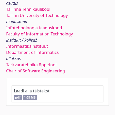
asutus
Tallinna Tehnikaülikool
Tallinn University of Technology
teaduskond
Infotehnoloogia teaduskond
Faculty of Information Technology
instituut / kolledž
Informaatikainstituut
Department of Informatics
allüksus
Tarkvaratehnika õppetool
Chair of Software Engineering
Laadi alla täistekst
pdf
1,08 MB