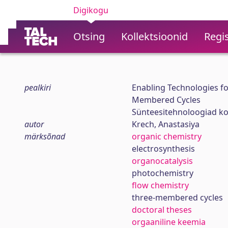
Digikogu
Otsing
Kollektsioonid
Regis
pealkiri
Enabling Technologies fo
Membered Cycles
Sünteesitehnoloogiad kol
autor
Krech, Anastasiya
märksõnad
organic chemistry
electrosynthesis
organocatalysis
photochemistry
flow chemistry
three-membered cycles
doctoral theses
orgaaniline keemia