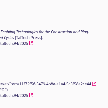
.
Enabling Technologies for the Construction and Ring-
d Cycles
[TalTech Press].
/taltech.94/2025
h.ee/et/Item/11f72f56-5479-4b8a-a1a4-5c5f58e2ce44
(PDF)
/taltech.94/2025