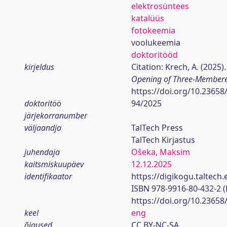
elektrosüntees
katalüüs
fotokeemia
voolukeemia
doktoritööd
kirjeldus
Citation: Krech, A. (2025)
Opening of Three-Membere
https://doi.org/10.23658
doktoritöö
94/2025
järjekorranumber
väljaandja
TalTech Press
TalTech Kirjastus
juhendaja
Ošeka, Maksim
kaitsmiskuupäev
12.12.2025
identifikaator
https://digikogu.taltec
ISBN 978-9916-80-432-2 
https://doi.org/10.23658
keel
eng
õigused
CC BY-NC-SA