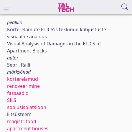
pealkiri
Korterelamute ETICS’is tekkinud kahjustuste
visuaalne analüüs
Visual Analysis of Damages in the ETICS of
Apartment Blocks
autor
Sepri, Raili
märksõnad
korterelamud
renoveerimine
fassaadid
SILS
soojusisolatsioon
liitsüsteem
magistritööd
apartment houses