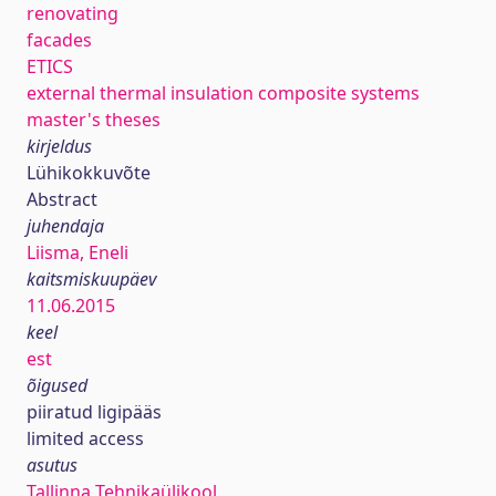
renovating
facades
ETICS
external thermal insulation composite systems
master's theses
kirjeldus
Lühikokkuvõte
Abstract
juhendaja
Liisma, Eneli
kaitsmiskuupäev
11.06.2015
keel
est
õigused
piiratud ligipääs
limited access
asutus
Tallinna Tehnikaülikool