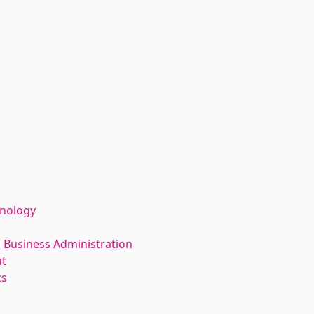
hnology
 Business Administration
ut
cs