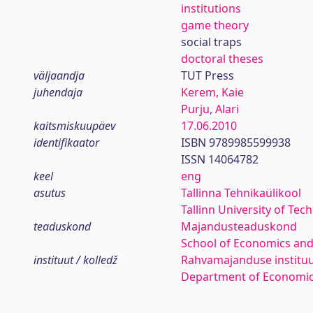
institutions
game theory
social traps
doctoral theses
väljaandja
TUT Press
juhendaja
Kerem, Kaie
Purju, Alari
kaitsmiskuupäev
17.06.2010
identifikaator
ISBN 9789985599938
ISSN 14064782
keel
eng
asutus
Tallinna Tehnikaülikool
Tallinn University of Tec
teaduskond
Majandusteaduskond
School of Economics and
instituut / kolledž
Rahvamajanduse institu
Department of Economi