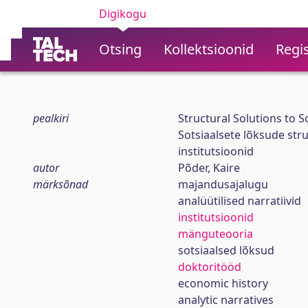
Digikogu
Otsing
Kollektsioonid
Regis
pealkiri
Structural Solutions to S
Sotsiaalsete lõksude str
institutsioonid
autor
Põder, Kaire
märksõnad
majandusajalugu
analüütilised narratiivid
institutsioonid
mänguteooria
sotsiaalsed lõksud
doktoritööd
economic history
analytic narratives