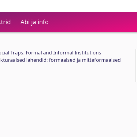
trid
Abi ja info
ocial Traps: Formal and Informal Institutions
ukturaalsed lahendid: formaalsed ja mitteformaalsed