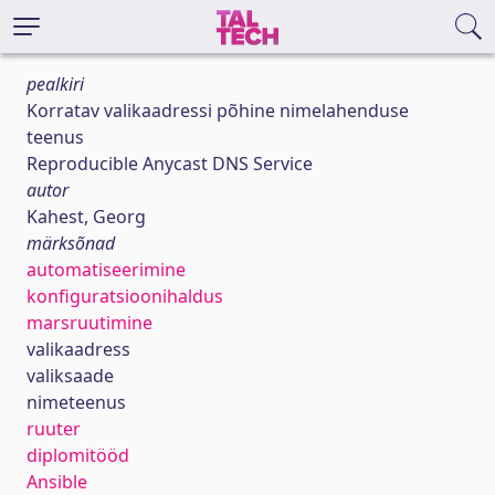
pealkiri
Korratav valikaadressi põhine nimelahenduse
teenus
Reproducible Anycast DNS Service
autor
Kahest, Georg
märksõnad
automatiseerimine
konfiguratsioonihaldus
marsruutimine
valikaadress
valiksaade
nimeteenus
ruuter
diplomitööd
Ansible