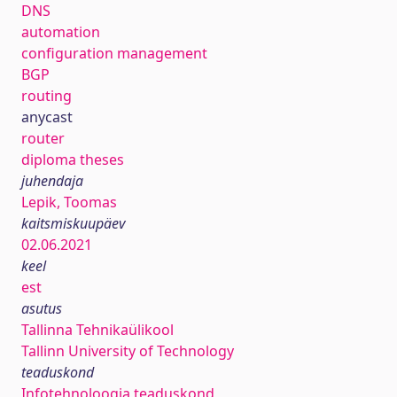
DNS
automation
configuration management
BGP
routing
anycast
router
diploma theses
juhendaja
Lepik, Toomas
kaitsmiskuupäev
02.06.2021
keel
est
asutus
Tallinna Tehnikaülikool
Tallinn University of Technology
teaduskond
Infotehnoloogia teaduskond