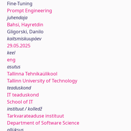
Fine-Tuning
Prompt Engineering
juhendaja
Bahsi, Hayretdin
Gligorski, Danilo
kaitsmiskuupäev
29.05.2025
keel
eng
asutus
Tallinna Tehnikaülikool
Tallinn University of Technology
teaduskond
IT teaduskond
School of IT
instituut / kolledž
Tarkvarateaduse instituut
Department of Software Science
allüksus