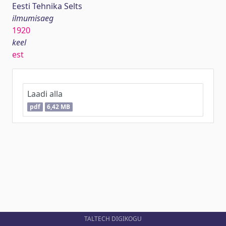
Eesti Tehnika Selts
ilmumisaeg
1920
keel
est
Laadi alla
pdf
6,42 MB
TALTECH DIGIKOGU