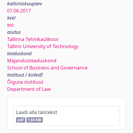
kaitsmiskuupäev
07.06.2017
keel
est
asutus
Tallinna Tehnikaülikool
Tallinn University of Technology
teaduskond
Majandusteaduskond
School of Business and Governance
instituut / kolledž
Õiguse instituut
Department of Law
Laadi alla täistekst
pdf
1,84 MB