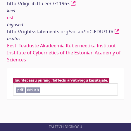
http://digi.lib.ttu.ee/i/?11963
keel
est
õigused
http://rightsstatements.org/vocab/InC-EDU/1.0/
asutus
Eesti Teaduste Akadeemia Küberneetika Instituut
Institute of Cybernetics of the Estonian Academy of
Sciences
Juurdepääsu piirang: TalTechi arvutivõrgu kasutajale.
pdf
669 KB
TALTECH DIGIKOGU