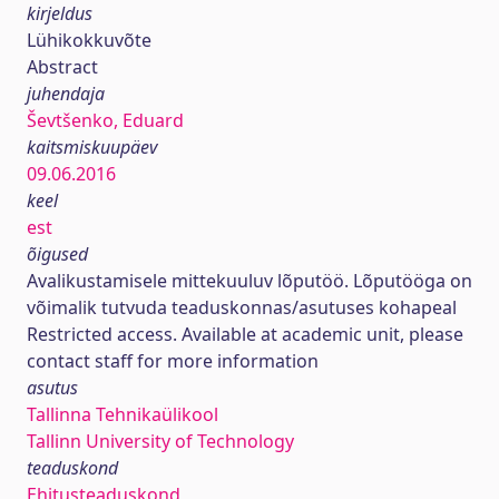
kirjeldus
Lühikokkuvõte
Abstract
juhendaja
Ševtšenko, Eduard
kaitsmiskuupäev
09.06.2016
keel
est
õigused
Avalikustamisele mittekuuluv lõputöö. Lõputööga on
võimalik tutvuda teaduskonnas/asutuses kohapeal
Restricted access. Available at academic unit, please
contact staff for more information
asutus
Tallinna Tehnikaülikool
Tallinn University of Technology
teaduskond
Ehitusteaduskond