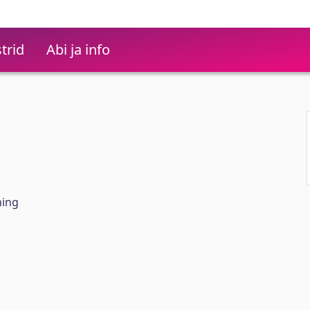
trid
Abi ja info
hing