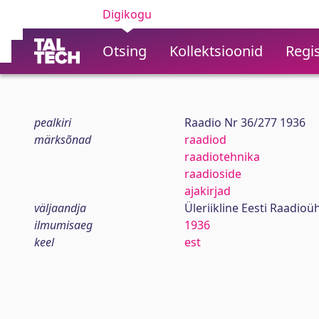
Digikogu
Otsing
Kollektsioonid
Regis
pealkiri
Raadio Nr 36/277 1936
märksõnad
raadiod
raadiotehnika
raadioside
ajakirjad
väljaandja
Üleriikline Eesti Raadioü
ilmumisaeg
1936
keel
est