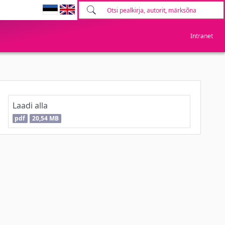
Intranet
Laadi alla
pdf
20,54 MB