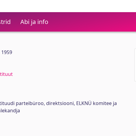
trid
Abi ja info
0 1959
tituut
stituudi parteibüroo, direktsiooni, ELKNÜ komitee ja
lekandja