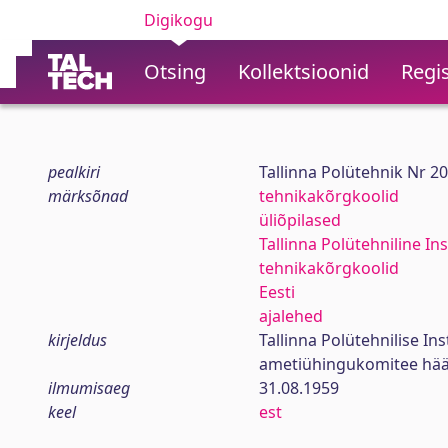
Digikogu
Otsing
Kollektsioonid
Regis
pealkiri
Tallinna Polütehnik Nr 2
märksõnad
tehnikakõrgkoolid
üliõpilased
Tallinna Polütehniline Ins
tehnikakõrgkoolid
Eesti
ajalehed
kirjeldus
Tallinna Polütehnilise In
ametiühingukomitee hää
ilmumisaeg
31.08.1959
keel
est