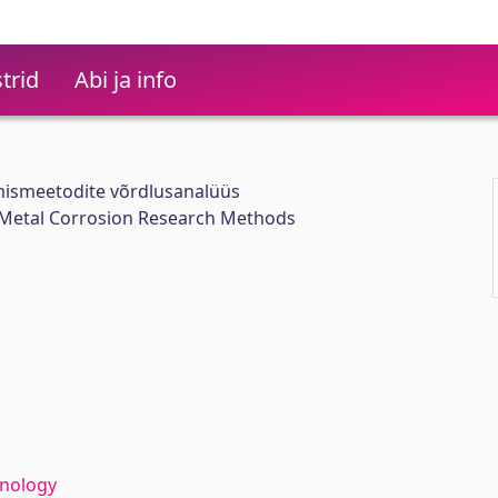
trid
Abi ja info
imismeetodite võrdlusanalüüs
 Metal Corrosion Research Methods
hnology