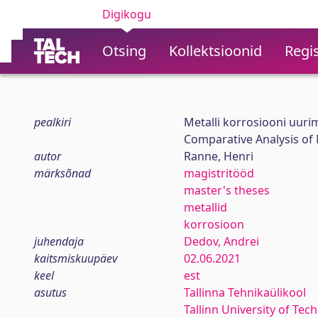
Digikogu
Otsing
Kollektsioonid
Regis
pealkiri
Metalli korrosiooni uur
Comparative Analysis of
autor
Ranne, Henri
märksõnad
magistritööd
master's theses
metallid
korrosioon
juhendaja
Dedov, Andrei
kaitsmiskuupäev
02.06.2021
keel
est
asutus
Tallinna Tehnikaülikool
Tallinn University of Tec