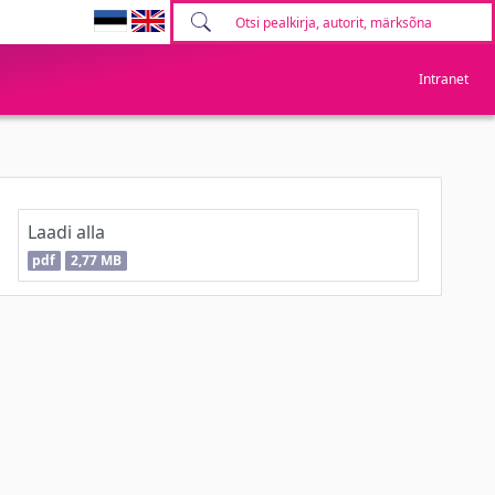
Intranet
Laadi alla
pdf
2,77 MB