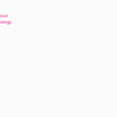
tuut
nology