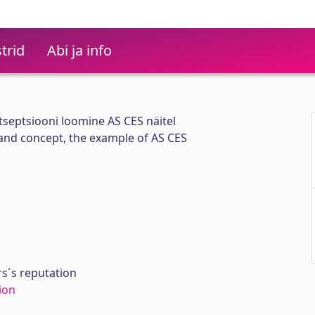
trid
Abi ja info
septsiooni loomine AS CES näitel
and concept, the example of AS CES
s´s reputation
ion