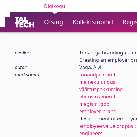
Digikogu
Otsing
Kollektsioonid
Regis
pealkiri
Tööandja brändingu kont
Creating an employer br
autor
Vaga, Aivi
märksõnad
tööandja bränd
mainekujundus
väärtuspakkumine
ehitusinsenerid
magistritööd
employer brand
development of empoyer
employee value proposit
engineers