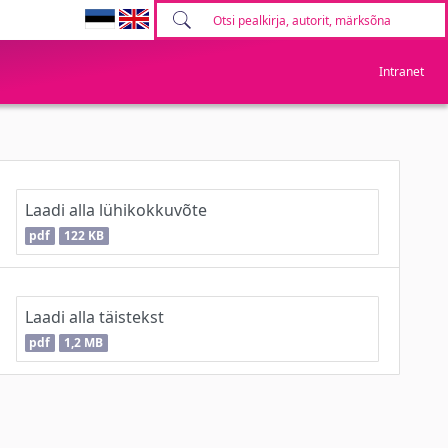
Intranet
Laadi alla lühikokkuvõte
pdf
122 KB
Laadi alla täistekst
pdf
1,2 MB