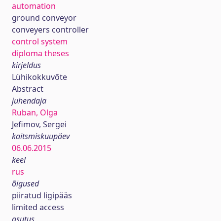
automation
ground conveyor
conveyers controller
control system
diploma theses
kirjeldus
Lühikokkuvõte
Abstract
juhendaja
Ruban, Olga
Jefimov, Sergei
kaitsmiskuupäev
06.06.2015
keel
rus
õigused
piiratud ligipääs
limited access
asutus