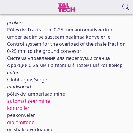
pealkiri
Põlevkivi fraktsiooni 0-25 mm automatiseeritud
ümberlaadimise süsteem pealmaa konveierile
Сontrol system for the overload of the shale fraction
0-25 mm to the ground conveyor
Система управления для перегрузки сланца
фракции 0-25 мм на главный наземный конвейер
autor
Gluhharjov, Sergei
märksõnad
põlevkivi ümberlaadimine
automatiseerimine
kontroller
peakonveier
diplomitööd
oil shale overloading