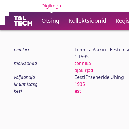
Digikogu
Otsing
Kollektsioonid
Regis
pealkiri
Tehnika Ajakiri : Eesti I
1 1935
märksõnad
tehnika
ajakirjad
väljaandja
Eesti Inseneride Ühing
ilmumisaeg
1935
keel
est