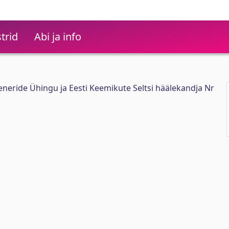
trid
Abi ja info
nseneride Ühingu ja Eesti Keemikute Seltsi häälekandja Nr