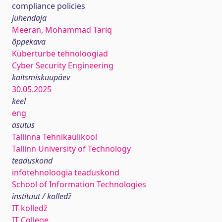
compliance policies
juhendaja
Meeran, Mohammad Tariq
õppekava
Küberturbe tehnoloogiad
Cyber Security Engineering
kaitsmiskuupäev
30.05.2025
keel
eng
asutus
Tallinna Tehnikaülikool
Tallinn University of Technology
teaduskond
infotehnoloogia teaduskond
School of Information Technologies
instituut / kolledž
IT kolledž
IT College