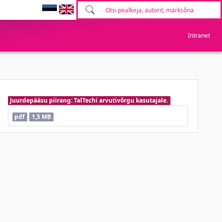
Intranet
Juurdepääsu piirang: TalTechi arvutivõrgu kasutajale.
pdf
1,5 MB