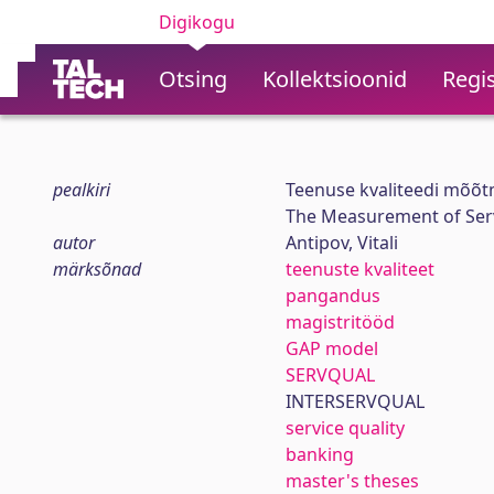
Digikogu
Otsing
Kollektsioonid
Regis
pealkiri
Teenuse kvaliteedi mõõt
The Measurement of Serv
autor
Antipov, Vitali
märksõnad
teenuste kvaliteet
pangandus
magistritööd
GAP model
SERVQUAL
INTERSERVQUAL
service quality
banking
master's theses