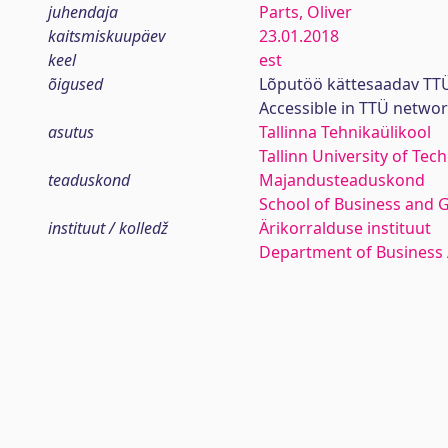
juhendaja
Parts, Oliver
kaitsmiskuupäev
23.01.2018
keel
est
õigused
Lõputöö kättesaadav TTÜ
Accessible in TTÜ netwo
asutus
Tallinna Tehnikaülikool
Tallinn University of Tec
teaduskond
Majandusteaduskond
School of Business and 
instituut / kolledž
Ärikorralduse instituut
Department of Business 