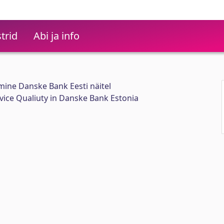
trid
Abi ja info
mine Danske Bank Eesti näitel
ice Qualiuty in Danske Bank Estonia