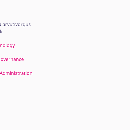
 arvutivõrgus
rk
hnology
Governance
Administration