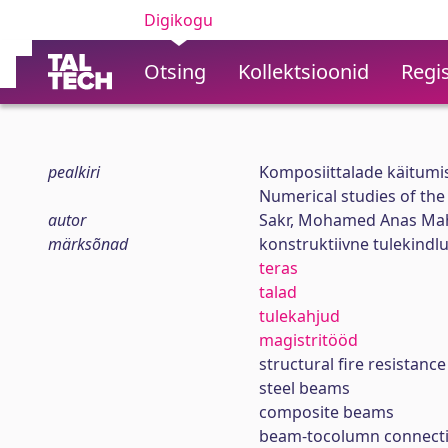
Digikogu
Otsing
Kollektsioonid
Regis
pealkiri
Komposiittalade käitumi
Numerical studies of the
autor
Sakr, Mohamed Anas M
märksõnad
konstruktiivne tulekindl
teras
talad
tulekahjud
magistritööd
structural fire resistance
steel beams
composite beams
beam-tocolumn connect