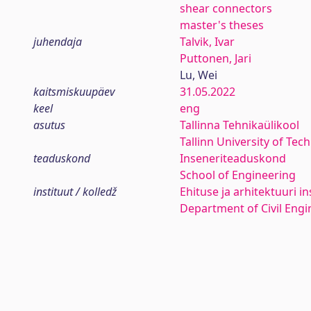
shear connectors
master's theses
juhendaja
Talvik, Ivar
Puttonen, Jari
Lu, Wei
kaitsmiskuupäev
31.05.2022
keel
eng
asutus
Tallinna Tehnikaülikool
Tallinn University of Tec
teaduskond
Inseneriteaduskond
School of Engineering
instituut / kolledž
Ehituse ja arhitektuuri in
Department of Civil Engi