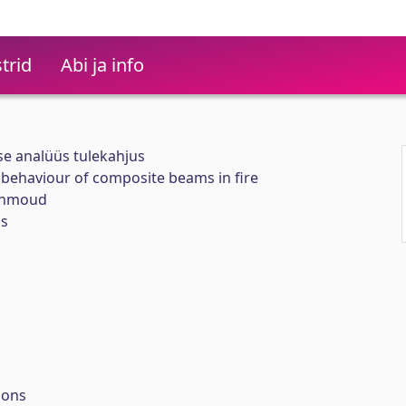
trid
Abi ja info
se analüüs tulekahjus
 behaviour of composite beams in fire
ahmoud
us
ions