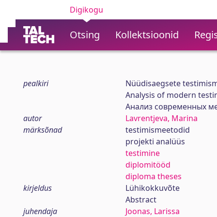
Digikogu
Otsing
Kollektsioonid
Regis
pealkiri
Nüüdisaegsete testimisme
Analysis of modern testi
Анализ современных ме
autor
Lavrentjeva, Marina
märksõnad
testimismeetodid
projekti analüüs
testimine
diplomitööd
diploma theses
kirjeldus
Lühikokkuvõte
Abstract
juhendaja
Joonas, Larissa