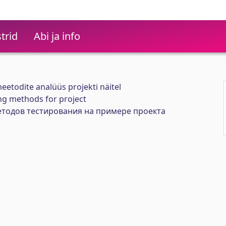
trid
Abi ja info
etodite analüüs projekti näitel
ng methods for project
тодов тестирования на примере проекта