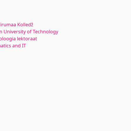
 Virumaa Kolledž
nn University of Technology
oloogia lektoraat
atics and IT