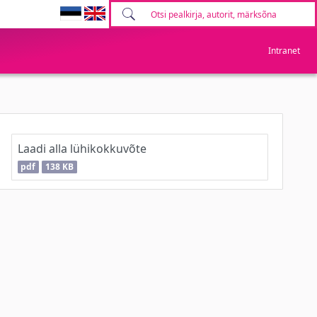
Intranet
Laadi alla lühikokkuvõte
pdf
138 KB