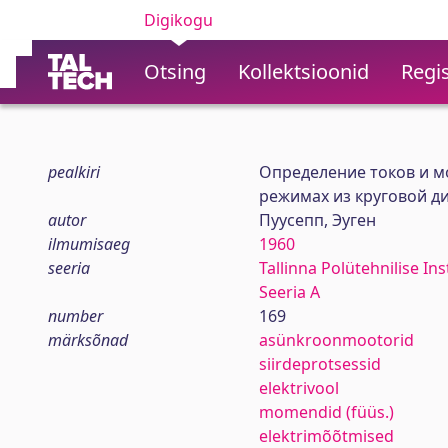
Digikogu
Otsing
Kollektsioonid
Regis
pealkiri
Определение токов и м
режимах из круговой д
autor
Пуусепп, Эуген
ilmumisaeg
1960
seeria
Tallinna Polütehnilise In
Seeria A
number
169
märksõnad
asünkroonmootorid
siirdeprotsessid
elektrivool
momendid (füüs.)
elektrimõõtmised