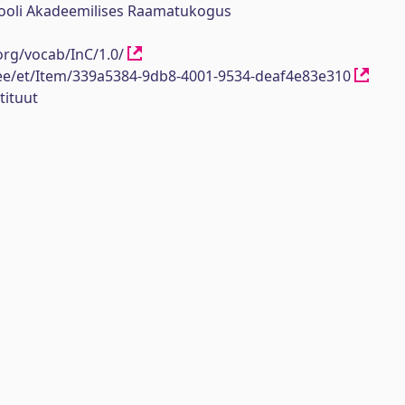
ikooli Akadeemilises Raamatukogus
org/vocab/InC/1.0/
h.ee/et/Item/339a5384-9db8-4001-9534-deaf4e83e310
tituut