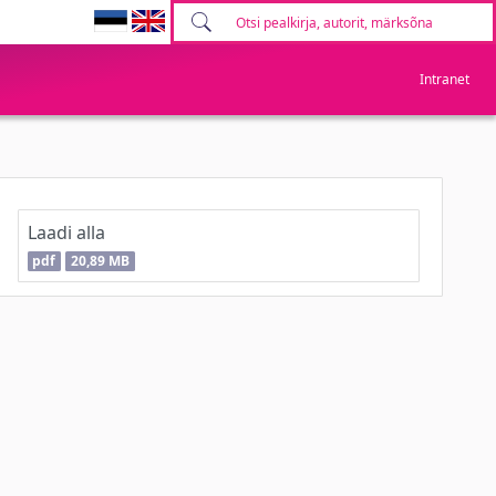
Intranet
Laadi alla
pdf
20,89 MB