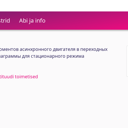
trid
Abi ja info
оментов асинхронного двигателя в переходных
иаграммы для стационарного режима
stituudi toimetised