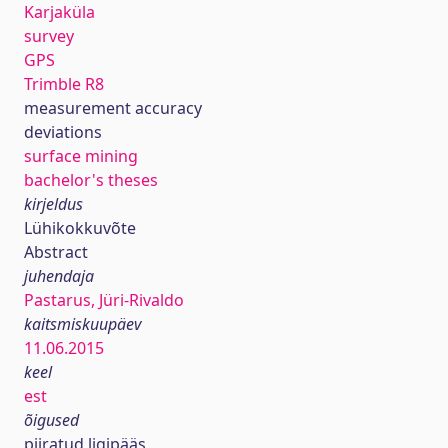
Karjaküla
survey
GPS
Trimble R8
measurement accuracy
deviations
surface mining
bachelor's theses
kirjeldus
Lühikokkuvõte
Abstract
juhendaja
Pastarus, Jüri-Rivaldo
kaitsmiskuupäev
11.06.2015
keel
est
õigused
piiratud ligipääs