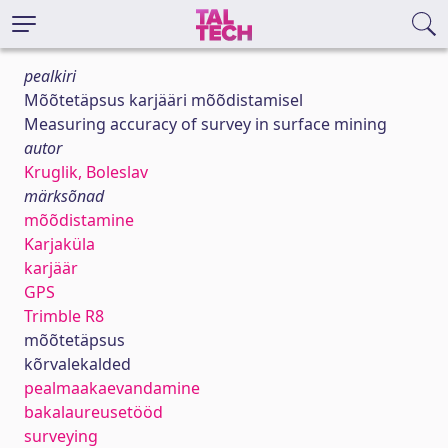
pealkiri
Mõõtetäpsus karjääri mõõdistamisel
Measuring accuracy of survey in surface mining
autor
Kruglik, Boleslav
märksõnad
mõõdistamine
Karjaküla
karjäär
GPS
Trimble R8
mõõtetäpsus
kõrvalekalded
pealmaakaevandamine
bakalaureusetööd
surveying