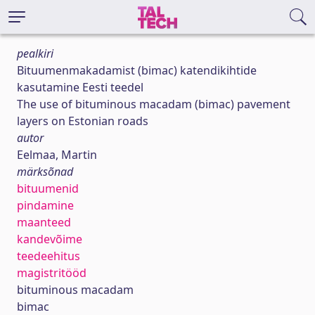
pealkiri
Bituumenmakadamist (bimac) katendikihtide
kasutamine Eesti teedel
The use of bituminous macadam (bimac) pavement
layers on Estonian roads
autor
Eelmaa, Martin
märksõnad
bituumenid
pindamine
maanteed
kandevõime
teedeehitus
magistritööd
bituminous macadam
bimac