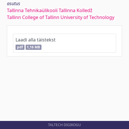
asutus
Tallinna Tehnikaülikooli Tallinna Kolledž
Tallinn College of Tallinn University of Technology
Laadi alla täistekst
pdf
1,16 MB
TALTECH DIGIKOGU