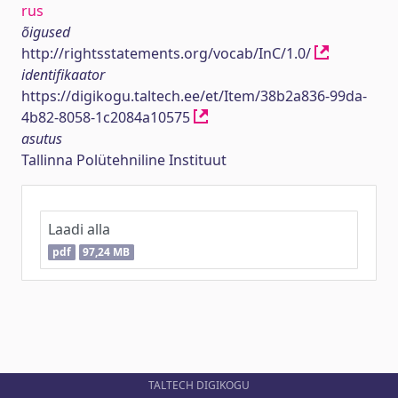
rus
õigused
http://rightsstatements.org/vocab/InC/1.0/
identifikaator
https://digikogu.taltech.ee/et/Item/38b2a836-99da-
4b82-8058-1c2084a10575
asutus
Tallinna Polütehniline Instituut
Laadi alla
pdf
97,24 MB
TALTECH DIGIKOGU