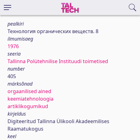
pealkiri
Технология органических веществ. 8
ilmumisaeg
1976
seeria
Tallinna Polütehnilise Instituudi toimetised
number
405
märksõnad
orgaanilised ained
keemiatehnoloogia
artiklikogumikud
kirjeldus
Digiteeritud Tallinna Ülikooli Akadeemilises
Raamatukogus
keel