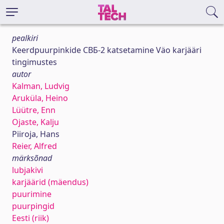
pealkiri
Keerdpuurpinkide СВБ-2 katsetamine Väo karjääri
tingimustes
autor
Kalman, Ludvig
Aruküla, Heino
Lüütre, Enn
Ojaste, Kalju
Piiroja, Hans
Reier, Alfred
märksõnad
lubjakivi
karjäärid (mäendus)
puurimine
puurpingid
Eesti (riik)