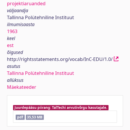
projektiaruanded
väljaandja
Tallinna Polütehniline Instituut
ilmumisaasta
1963
keel
est
õigused
http://rightsstatements.org/vocab/InC-EDU/1.0/
asutus
Tallinna Polütehniline Instituut
allüksus
Mäekateeder
Juurdepääsu piirang: TalTechi arvutivõrgu kasutajale.
pdf
35,53 MB