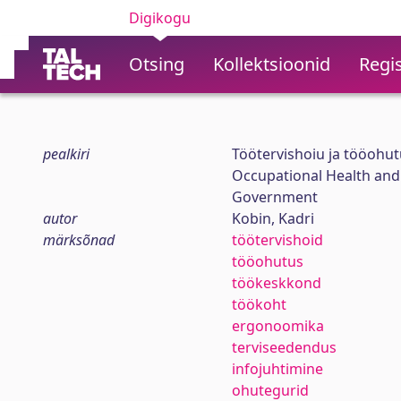
Digikogu
Otsing
Kollektsioonid
Regis
pealkiri
Töötervishoiu ja tööohutu
Occupational Health and
Government
autor
Kobin, Kadri
märksõnad
töötervishoid
tööohutus
töökeskkond
töökoht
ergonoomika
terviseedendus
infojuhtimine
ohutegurid