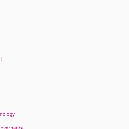
t
hnology
Governance