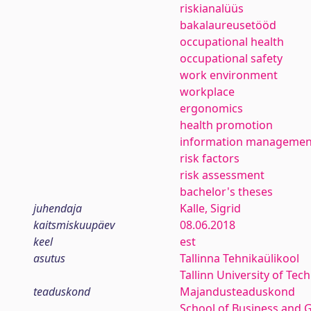
riskianalüüs
bakalaureusetööd
occupational health
occupational safety
work environment
workplace
ergonomics
health promotion
information managemen
risk factors
risk assessment
bachelor's theses
juhendaja
Kalle, Sigrid
kaitsmiskuupäev
08.06.2018
keel
est
asutus
Tallinna Tehnikaülikool
Tallinn University of Tec
teaduskond
Majandusteaduskond
School of Business and 