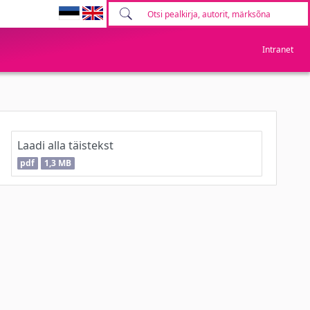
Intranet
Laadi alla täistekst
pdf
1,3 MB