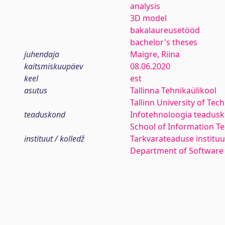
analysis
3D model
bakalaureusetööd
bachelor's theses
juhendaja
Maigre, Riina
kaitsmiskuupäev
08.06.2020
keel
est
asutus
Tallinna Tehnikaülikool
Tallinn University of Tec
teaduskond
Infotehnoloogia teadus
School of Information T
instituut / kolledž
Tarkvarateaduse instituu
Department of Software