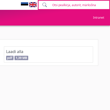
Intranet
Laadi alla
pdf
1,39 MB