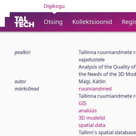
Digikogu
Otsing
Kollektsioonid
Regis
pealkiri
Tallinna ruumiandmete re
vajadustele
Analysis of the Quality o
the Needs of the 3D Mod
autor
Mägi, Kätlin
märksõnad
ruumiandmed
Tallinna ruumiandmete r
GIS
analüüs
3D mudelid
spatial data
Tallinn's spatial database