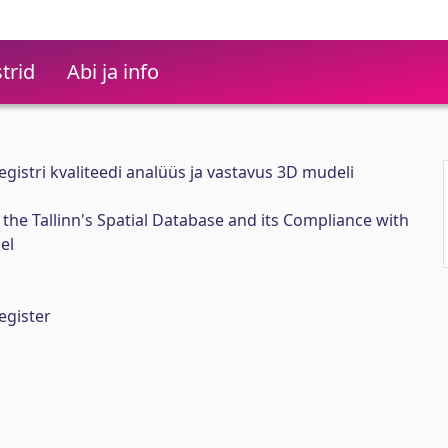
trid
Abi ja info
gistri kvaliteedi analüüs ja vastavus 3D mudeli
f the Tallinn's Spatial Database and its Compliance with
el
egister