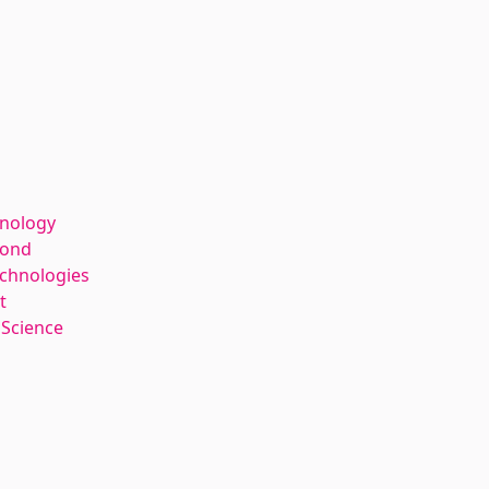
hnology
kond
echnologies
t
 Science