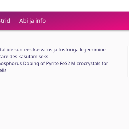
trid
Abi ja info
tallide süntees-kasvatus ja fosforiga legeerimine
tareides kasutamiseks
osphorus Doping of Pyrite FeS2 Microcrystals for
lls