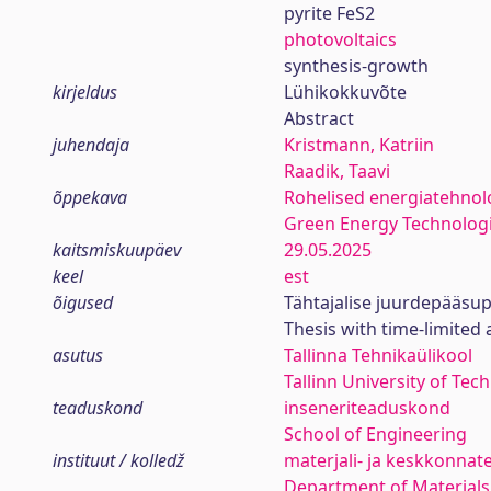
pyrite FeS2
photovoltaics
synthesis-growth
kirjeldus
Lühikokkuvõte
Abstract
juhendaja
Kristmann, Katriin
Raadik, Taavi
õppekava
Rohelised energiatehnol
Green Energy Technolog
kaitsmiskuupäev
29.05.2025
keel
est
õigused
Tähtajalise juurdepääsup
Thesis with time-limited 
asutus
Tallinna Tehnikaülikool
Tallinn University of Tec
teaduskond
inseneriteaduskond
School of Engineering
instituut / kolledž
materjali- ja keskkonnat
Department of Materials