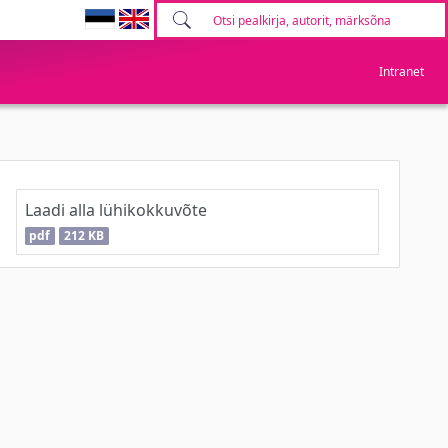
Intranet
Laadi alla lühikokkuvõte
pdf
212 KB