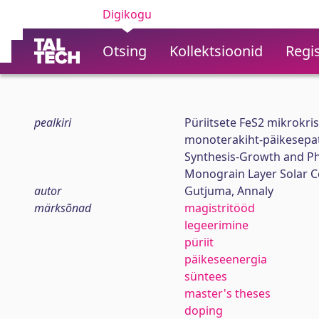
Digikogu
Otsing
Kollektsioonid
Regis
pealkiri
Püriitsete FeS2 mikrokris
monoterakiht-päikesepa
Synthesis-Growth and Ph
Monograin Layer Solar Ce
autor
Gutjuma, Annaly
märksõnad
magistritööd
legeerimine
püriit
päikeseenergia
süntees
master's theses
doping