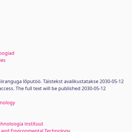
oogiad
ies
iiranguga lõputöö. Täistekst avalikustatakse 2030-05-12
access. The full text will be published 2030-05-12
hnology
ehnoloogia instituut
 and Environmental Technology