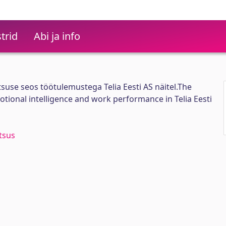
trid
Abi ja info
tsuse seos töötulemustega Telia Eesti AS näitel.The
tional intelligence and work performance in Telia Eesti
tsus