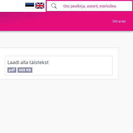
Intranet
Laadi alla täistekst
pdf
668 KB