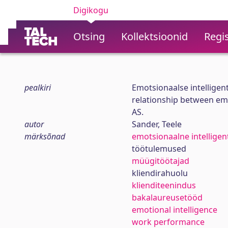
Digikogu
Otsing
Kollektsioonid
Regis
pealkiri
Emotsionaalse intelligen
relationship between emo
AS.
autor
Sander, Teele
märksõnad
emotsionaalne intelligen
töötulemused
müügitöötajad
kliendirahuolu
klienditeenindus
bakalaureusetööd
emotional intelligence
work performance