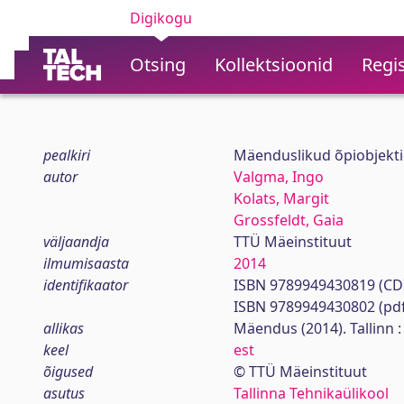
Digikogu
Otsing
Kollektsioonid
Regis
pealkiri
Mäenduslikud õpiobjekt
autor
Valgma, Ingo
Kolats, Margit
Grossfeldt, Gaia
väljaandja
TTÜ Mäeinstituut
ilmumisaasta
2014
identifikaator
ISBN 9789949430819 (CD
ISBN 9789949430802 (pdf
allikas
Mäendus (2014). Tallinn :
keel
est
õigused
© TTÜ Mäeinstituut
asutus
Tallinna Tehnikaülikool