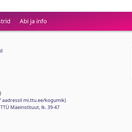
trid
Abi ja info
id
)
 aadressil mi.ttu.ee/kogumik)
 TTÜ Mäeinstituut, lk. 39-47