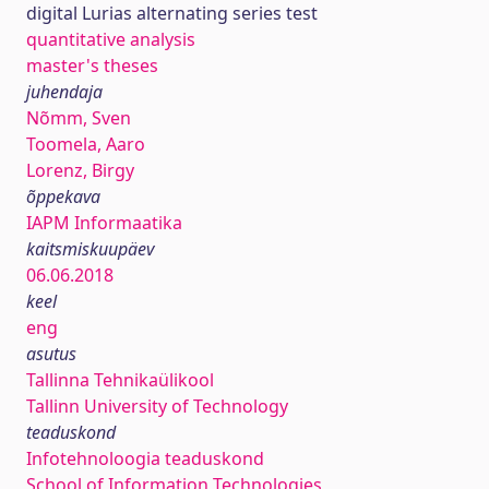
digital Lurias alternating series test
quantitative analysis
master's theses
juhendaja
Nõmm, Sven
Toomela, Aaro
Lorenz, Birgy
õppekava
IAPM Informaatika
kaitsmiskuupäev
06.06.2018
keel
eng
asutus
Tallinna Tehnikaülikool
Tallinn University of Technology
teaduskond
Infotehnoloogia teaduskond
School of Information Technologies