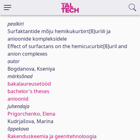
pealkiri
Surfaktantide mõju hemikukurbirt[8]uriili ja
anioonide kompleksidele
Effect of surfactans on the hemicucurbit[8]uril and
anion complexes
autor
Bogdanova, Kseniya
märksõnad
bakalaureusetööd
bachelor's theses
anioonid
juhendaja
Prigorchenko, Elena
Kudrjašova, Marina
õppekava
Rakenduskeemia ja geenitehnoloogia