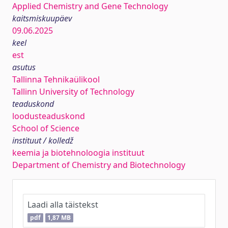
Applied Chemistry and Gene Technology
kaitsmiskuupäev
09.06.2025
keel
est
asutus
Tallinna Tehnikaülikool
Tallinn University of Technology
teaduskond
loodusteaduskond
School of Science
instituut / kolledž
keemia ja biotehnoloogia instituut
Department of Chemistry and Biotechnology
Laadi alla täistekst
pdf
1,87 MB