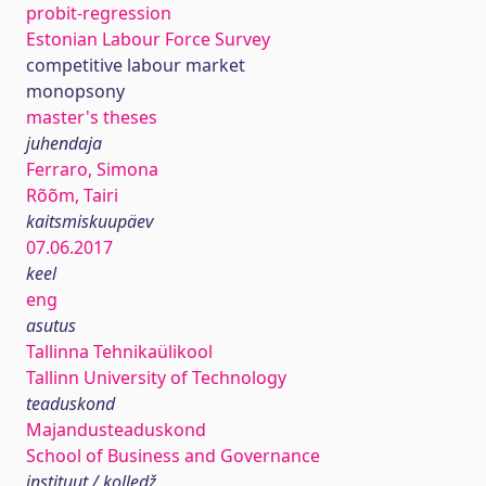
probit-regression
Estonian Labour Force Survey
competitive labour market
monopsony
master's theses
juhendaja
Ferraro, Simona
Rõõm, Tairi
kaitsmiskuupäev
07.06.2017
keel
eng
asutus
Tallinna Tehnikaülikool
Tallinn University of Technology
teaduskond
Majandusteaduskond
School of Business and Governance
instituut / kolledž