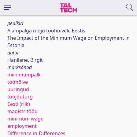
pealkiri
Alampalga mõju tööhõivele Eestis
The Impact of the Minimum Wage on Employment in
Estonia
autor
Hänilane, Birgit
märksõnad
miinimumpalk
tööhõive
uuringud
tööjõuturg
Eesti (riik)
magistritööd
minimum wage
employment
Difference-in-Differences