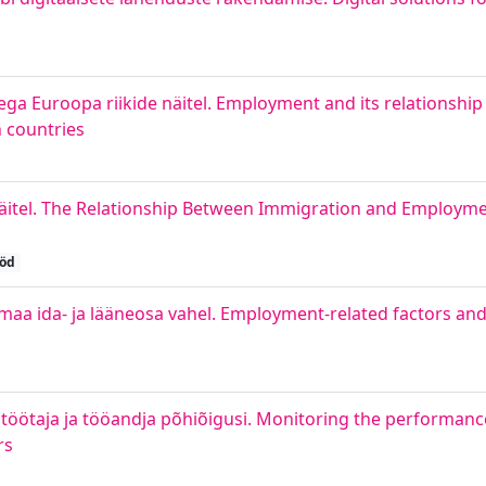
a Euroopa riikide näitel. Employment and its relationship
n countries
äitel. The Relationship Between Immigration and Employm
ööd
maa ida- ja lääneosa vahel. Employment-related factors an
töötaja ja tööandja põhiõigusi. Monitoring the performance
rs