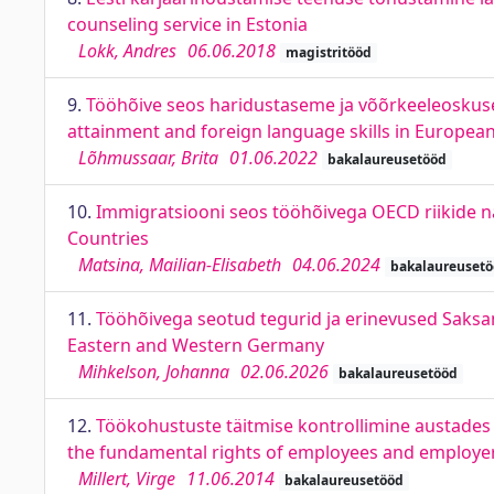
counseling service in Estonia
Lokk, Andres
06.06.2018
magistritööd
9.
Tööhõive seos haridustaseme ja võõrkeeleoskuseg
attainment and foreign language skills in Europea
Lõhmussaar, Brita
01.06.2022
bakalaureusetööd
10.
Immigratsiooni seos tööhõivega OECD riikide n
Countries
Matsina, Mailian-Elisabeth
04.06.2024
bakalaureuset
11.
Tööhõivega seotud tegurid ja erinevused Saksa
Eastern and Western Germany
Mihkelson, Johanna
02.06.2026
bakalaureusetööd
12.
Töökohustuste täitmise kontrollimine austades 
the fundamental rights of employees and employe
Millert, Virge
11.06.2014
bakalaureusetööd