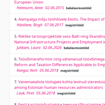
European Union
Helenurm, Anne
02.06.2015
bakalaureusetööd
4.
Alampalga mõju tööhõivele Eestis. The Impact 
Hänilane, Birgit
07.06.2017
magistritööd
5.
Riiklike taristuprojektide seos Balti ning Skandi
National Infrastructure Projects and Employment in
Juhkam, Laura
02.06.2026
bakalaureusetööd
6.
Töövõimereformist ning vähenenud töövõimega tö
Reform and Taxation Differences Applicable to Emp
Kangur, Kerli
05.06.2018
magistritööd
7.
Vanemaealiste töötajate kohta levinud stereotü
among Estonian human resources administrators
Lauk, Piret
05.06.2018
magistritööd
8.
Eesti karjäärinõustamise teenuse tõhustamine läb