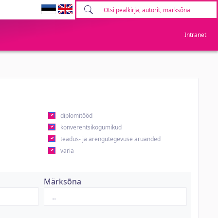
Intranet
diplomitööd
konverentsikogumikud
teadus- ja arengutegevuse aruanded
varia
Märksõna