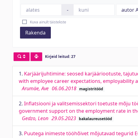
-
Kuva ainult täistekste
Rakenda
Kirjeid leitud: 27
1.
Karjäärijuhtimine: seosed karjääriootuste, taj
with employee career expectations, employability
Arumäe, Ave
06.06.2018
magistritööd
2.
Inflatsiooni ja valitsemissektori toetuste mõju tö
government support on the employment rate in the
Gedzo, Leon
29.05.2023
bakalaureusetööd
3.
Puutega inimeste tööhõivet mõjutavad tegurid Eur