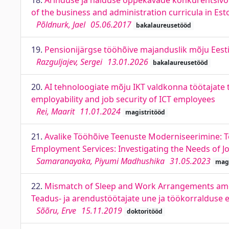
18.
Ärinduse ja halduse õppekavade konkurentsivõi
of the business and administration curricula in Est
Põldnurk, Jael
05.06.2017
bakalaureusetööd
19.
Pensionijärgse tööhõive majanduslik mõju Eesti
Razguljajev, Sergei
13.01.2026
bakalaureusetööd
20.
AI tehnoloogiate mõju IKT valdkonna töötajate 
employability and job security of ICT employees
Rei, Maarit
11.01.2024
magistritööd
21.
Avalike Tööhõive Teenuste Moderniseerimine: T
Employment Services: Investigating the Needs of J
Samaranayaka, Piyumi Madhushika
31.05.2023
magi
22.
Mismatch of Sleep and Work Arrangements amo
Teadus- ja arendustöötajate une ja töökorralduse
Sõõru, Erve
15.11.2019
doktoritööd