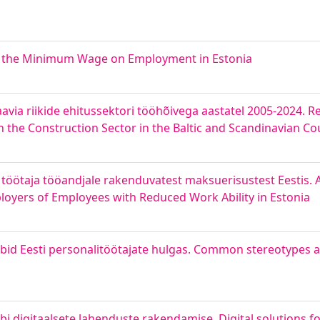
of the Minimum Wage on Employment in Estonia
naavia riikide ehitussektori tööhõivega aastatel 2005-2024. 
 the Construction Sector in the Baltic and Scandinavian Co
ötaja tööandjale rakenduvatest maksuerisustest Eestis. A
loyers of Employees with Reduced Work Ability in Estonia
übid Eesti personalitöötajate hulgas. Common stereotypes 
i digitaalsete lahenduste rakendamise. Digital solutions f