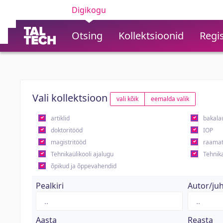
Digikogu
Otsing
Kollektsioonid
Regis
Vali kollektsioon
vali kõik
eemalda valik
artiklid
bakala
doktoritööd
IOP
magistritööd
raamat
Tehnikaülikooli ajalugu
Tehnika
õpikud ja õppevahendid
Pealkiri
Autor/ju
Aasta
Reasta