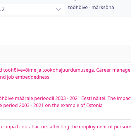
tööhõive - märksõna
utud tööhõivevõime ja töökohajuurdumusega. Career managem
 and job embeddedness
öhõive määrale perioodil 2003 - 2021 Eesti näitel. The impact
 period 2003 - 2021 on the example of Estonia
oopa Liidus. Factors affecting the employment of persons w