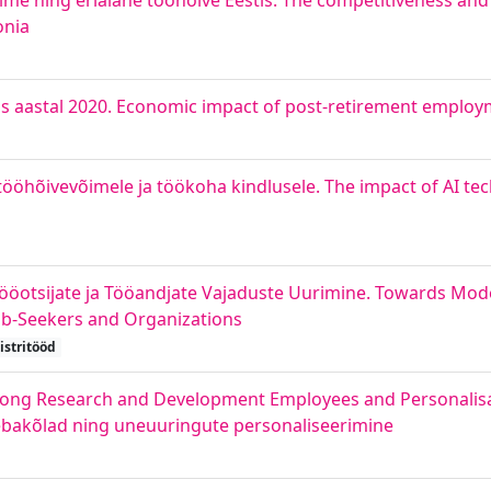
me ning erialane tööhõive Eestis. The competitiveness and
onia
s aastal 2020. Economic impact of post-retirement employm
tööhõivevõimele ja töökoha kindlusele. The impact of AI te
ööotsijate ja Tööandjate Vajaduste Uurimine. Towards Mod
ob-Seekers and Organizations
stritööd
ng Research and Development Employees and Personalisati
 ebakõlad ning uneuuringute personaliseerimine