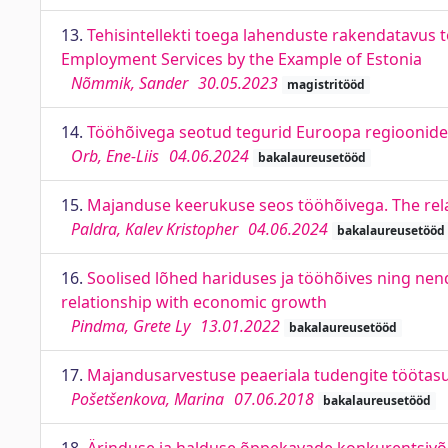
13.
Tehisintellekti toega lahenduste rakendatavus tö
Employment Services by the Example of Estonia
Nõmmik, Sander
30.05.2023
magistritööd
14.
Tööhõivega seotud tegurid Euroopa regioonide 
Orb, Ene-Liis
04.06.2024
bakalaureusetööd
15.
Majanduse keerukuse seos tööhõivega. The re
Paldra, Kalev Kristopher
04.06.2024
bakalaureusetööd
16.
Soolised lõhed hariduses ja tööhõives ning n
relationship with economic growth
Pindma, Grete Ly
13.01.2022
bakalaureusetööd
17.
Majandusarvestuse peaeriala tudengite töötasu
Pošetšenkova, Marina
07.06.2018
bakalaureusetööd