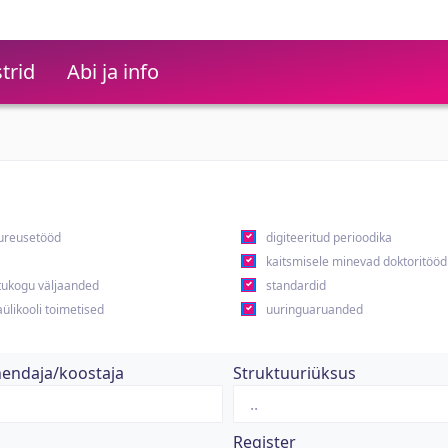
trid
Abi ja info
ureusetööd
digiteeritud perioodika
kaitsmisele minevad doktoritööd
ukogu väljaanded
standardid
ülikooli toimetised
uuringuaruanded
hendaja/koostaja
Struktuuriüksus
Register