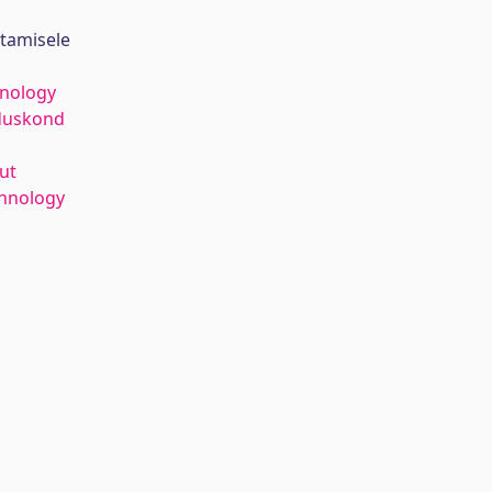
stamisele
hnology
duskond
ut
hnology