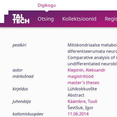
Digikogu
Otsing
Kollektsioonid
Regis
pealkiri
Mitokondriaalse metaboli
diferentseerumata neur
Comparative analysis of 
undifferentiated neurobl
autor
Klepinin, Aleksandr
märksõnad
magistritööd
master's theses
kirjeldus
Lühikokkuvõte
Abstract
juhendaja
Käämbre, Tuuli
Ševtšuk, Igor
kaitsmiskuupäev
11.06.2014