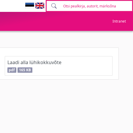
Intranet
Laadi alla lühikokkuvõte
pdf
165 KB