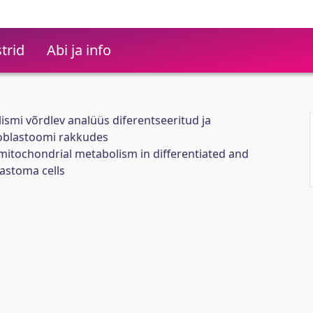
trid
Abi ja info
smi võrdlev analüüs diferentseeritud ja
oblastoomi rakkudes
mitochondrial metabolism in differentiated and
astoma cells