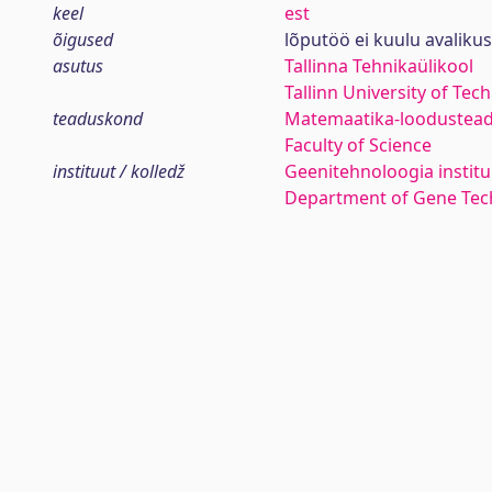
keel
est
õigused
lõputöö ei kuulu avaliku
asutus
Tallinna Tehnikaülikool
Tallinn University of Tec
teaduskond
Matemaatika-loodustea
Faculty of Science
instituut / kolledž
Geenitehnoloogia institu
Department of Gene Tec