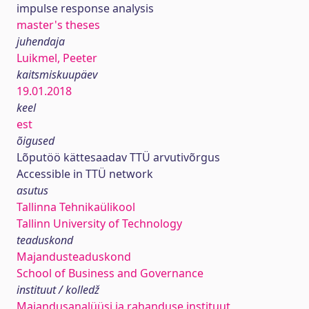
impulse response analysis
master's theses
juhendaja
Luikmel, Peeter
kaitsmiskuupäev
19.01.2018
keel
est
õigused
Lõputöö kättesaadav TTÜ arvutivõrgus
Accessible in TTÜ network
asutus
Tallinna Tehnikaülikool
Tallinn University of Technology
teaduskond
Majandusteaduskond
School of Business and Governance
instituut / kolledž
Majandusanalüüsi ja rahanduse instituut