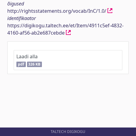
õigused
http://rightsstatements.org/vocab/InC/1.0/
identifikaator
https://digikogu.taltech.ee/et/Item/4911c5ef-4832-
4160-af56-ab2e687cebde
Laadi alla
pdf
326 KB
TALTECH DIGIKOGU