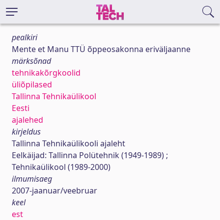
pealkiri
Mente et Manu TTÜ õppeosakonna eriväljaanne
märksõnad
tehnikakõrgkoolid
üliõpilased
Tallinna Tehnikaülikool
Eesti
ajalehed
kirjeldus
Tallinna Tehnikaülikooli ajaleht
Eelkäijad: Tallinna Polütehnik (1949-1989) ;
Tehnikaülikool (1989-2000)
ilmumisaeg
2007-jaanuar/veebruar
keel
est